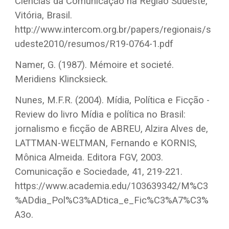
Ciências da Comunicação na Região Sudeste,
Vitória, Brasil.
http://www.intercom.org.br/papers/regionais/s
udeste2010/resumos/R19-0764-1.pdf
Namer, G. (1987). Mémoire et societé.
Meridiens Klincksieck.
Nunes, M.F.R. (2004). Mídia, Política e Ficção -
Review do livro Mídia e política no Brasil:
jornalismo e ficção de ABREU, Alzira Alves de,
LATTMAN-WELTMAN, Fernando e KORNIS,
Mônica Almeida. Editora FGV, 2003.
Comunicação e Sociedade, 41, 219-221.
https://www.academia.edu/103639342/M%C3
%ADdia_Pol%C3%ADtica_e_Fic%C3%A7%C3%
A3o.